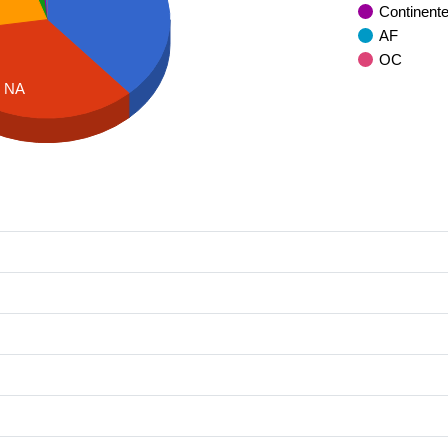
Continent
AF
OC
NA