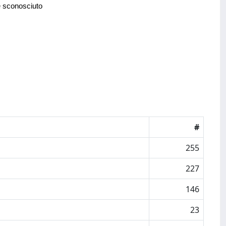
e sconosciuto
#
255
227
146
23