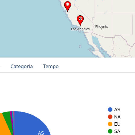
e
Categoria
Tempo
AS
NA
EU
SA
AS