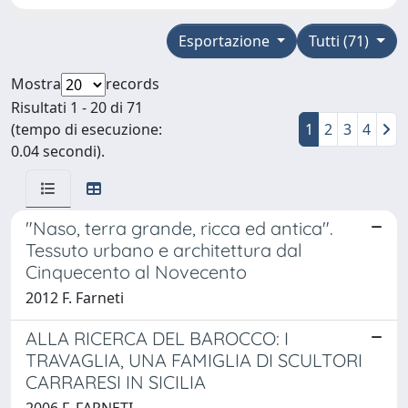
Esportazione
Tutti (71)
Mostra
records
Risultati 1 - 20 di 71
(tempo di esecuzione:
1
2
3
4
0.04 secondi).
"Naso, terra grande, ricca ed antica".
Tessuto urbano e architettura dal
Cinquecento al Novecento
2012 F. Farneti
ALLA RICERCA DEL BAROCCO: I
TRAVAGLIA, UNA FAMIGLIA DI SCULTORI
CARRARESI IN SICILIA
2006 F. FARNETI