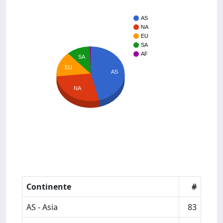
AS
NA
EU
SA
AF
SA
EU
AS
NA
Continente
#
AS - Asia
83