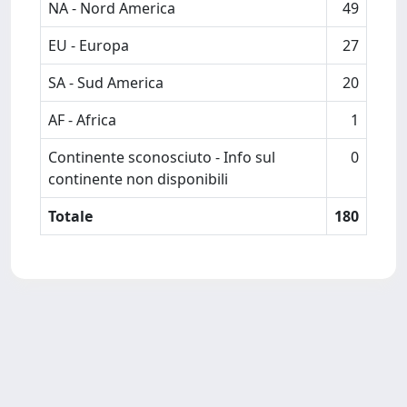
NA - Nord America
49
EU - Europa
27
SA - Sud America
20
AF - Africa
1
Continente sconosciuto - Info sul
0
continente non disponibili
Totale
180
Powered by
IRIS
-
about IRIS
-
Utilizzo dei cookie
-
Privacy
Copyright © 2026