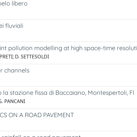
pelo libero
 fluviali
nt pollution modelling at high space-time resolut
. PRETI; D. SETTESOLDI
er channels
i
 la stazione fissa di Baccaiano, Montespertoli, FI
 G. PANCANI
ICS ON A ROAD PAVEMENT