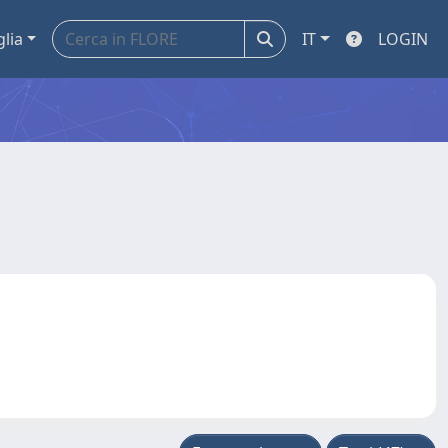
glia
IT
LOGIN