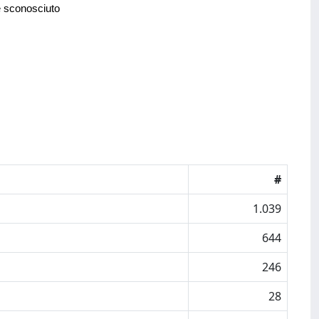
e sconosciuto
#
1.039
644
246
28