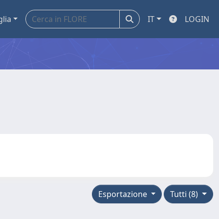
glia
IT
LOGIN
Esportazione
Tutti (8)