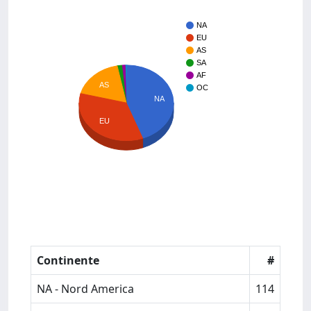
NA
EU
AS
SA
AF
AS
OC
NA
EU
Continente
#
NA - Nord America
114