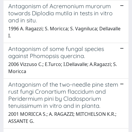
Antagonism of Acremonium murorum
towards Diplodia mutila in tests in vitro
and in situ.
1996 A. Ragazzi; S. Moricca; S. Vagniluca; Dellavalle
I.
Antagonism of some fungal species
against Phomopsis quercina.
2006 Vizzuso C.; E.Turco; I.Dellavalle; A.Ragazzi; S.
Moricca
Antagonism of the two-needle pine stem
rust fungi Cronartium flaccidum and
Peridermium pini by Cladosporium
tenuissimum in vitro and in planta.
2001 MORICCA S.; A. RAGAZZI; MITCHELSON K.R.;
ASSANTE G.