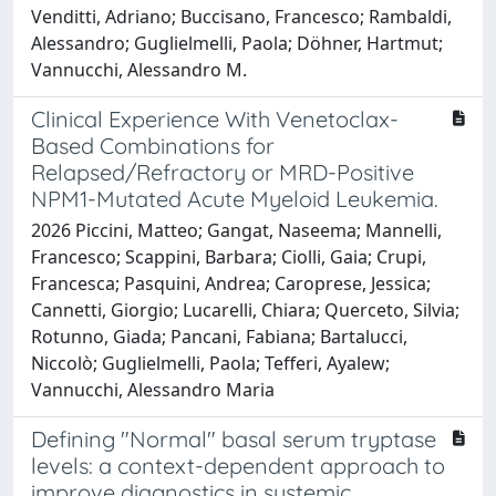
Venditti, Adriano; Buccisano, Francesco; Rambaldi,
Alessandro; Guglielmelli, Paola; Döhner, Hartmut;
Vannucchi, Alessandro M.
Clinical Experience With Venetoclax-
Based Combinations for
Relapsed/Refractory or MRD-Positive
NPM1-Mutated Acute Myeloid Leukemia.
2026 Piccini, Matteo; Gangat, Naseema; Mannelli,
Francesco; Scappini, Barbara; Ciolli, Gaia; Crupi,
Francesca; Pasquini, Andrea; Caroprese, Jessica;
Cannetti, Giorgio; Lucarelli, Chiara; Querceto, Silvia;
Rotunno, Giada; Pancani, Fabiana; Bartalucci,
Niccolò; Guglielmelli, Paola; Tefferi, Ayalew;
Vannucchi, Alessandro Maria
Defining "Normal" basal serum tryptase
levels: a context-dependent approach to
improve diagnostics in systemic