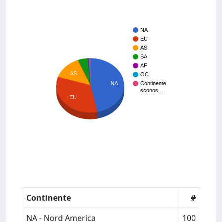
NA
EU
AS
SA
AF
AS
OC
NA
Continente
sconos…
EU
Continente
#
NA - Nord America
100