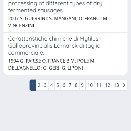
processing of different types of dry
fermented sausages
2007 S. GUERRINI; S. MANGANI; O. FRANCI; M.
VINCENZINI
Caratteristiche chimiche di Mytilus
Galloprovincialis Lamarck di taglia
commerciale.
1994 G. PARISI; O. FRANCI; B.M. POLI; M.
DELL'AGNELLO; G. GERI; G. LIPONI
1
2
3
4
5
6
7
8
9
10
11
12
13
Powered by
IRIS
-
about IRIS
-
Utilizzo dei cookie
-
Privacy
Copyright © 2026