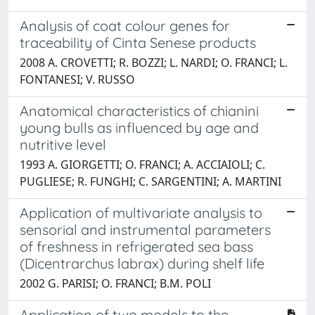
Analysis of coat colour genes for
traceability of Cinta Senese products
2008 A. CROVETTI; R. BOZZI; L. NARDI; O. FRANCI; L.
FONTANESI; V. RUSSO
Anatomical characteristics of chianini
young bulls as influenced by age and
nutritive level
1993 A. GIORGETTI; O. FRANCI; A. ACCIAIOLI; C.
PUGLIESE; R. FUNGHI; C. SARGENTINI; A. MARTINI
Application of multivariate analysis to
sensorial and instrumental parameters
of freshness in refrigerated sea bass
(Dicentrarchus labrax) during shelf life
2002 G. PARISI; O. FRANCI; B.M. POLI
Application of two models to the