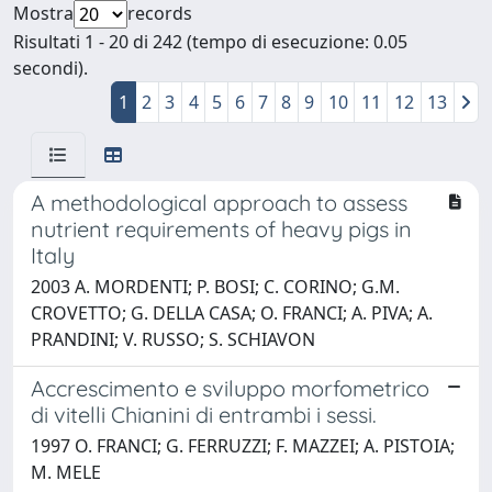
Mostra
records
Risultati 1 - 20 di 242 (tempo di esecuzione: 0.05
secondi).
1
2
3
4
5
6
7
8
9
10
11
12
13
A methodological approach to assess
nutrient requirements of heavy pigs in
Italy
2003 A. MORDENTI; P. BOSI; C. CORINO; G.M.
CROVETTO; G. DELLA CASA; O. FRANCI; A. PIVA; A.
PRANDINI; V. RUSSO; S. SCHIAVON
Accrescimento e sviluppo morfometrico
di vitelli Chianini di entrambi i sessi.
1997 O. FRANCI; G. FERRUZZI; F. MAZZEI; A. PISTOIA;
M. MELE