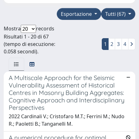
Esportazione
Tutti (67)
Mostra
records
Risultati 1 - 20 di 67
(tempo di esecuzione:
1
2
3
4
0.058 secondi).
A Multiscale Approach for the Seismic
Vulnerability Assessment of Historical
Centres in Masonry Building Aggregates:
Cognitive Approach and Interdisciplinary
Perspectives
2022 Cardinali V.; Cristofaro M.T.; Ferrini M.; Nudo
R.; Paoletti B.; Tanganelli M.
A numerical procedure for optimal