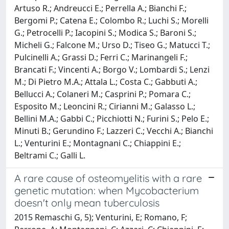
Artuso R.; Andreucci E.; Perrella A.; Bianchi F.;
Bergomi P.; Catena E.; Colombo R.; Luchi S.; Morelli
G.; Petrocelli P.; Iacopini S.; Modica S.; Baroni S.;
Micheli G.; Falcone M.; Urso D.; Tiseo G.; Matucci T.;
Pulcinelli A.; Grassi D.; Ferri C.; Marinangeli F.;
Brancati F.; Vincenti A.; Borgo V.; Lombardi S.; Lenzi
M.; Di Pietro M.A.; Attala L.; Costa C.; Gabbuti A.;
Bellucci A.; Colaneri M.; Casprini P.; Pomara C.;
Esposito M.; Leoncini R.; Cirianni M.; Galasso L.;
Bellini M.A.; Gabbi C.; Picchiotti N.; Furini S.; Pelo E.;
Minuti B.; Gerundino F.; Lazzeri C.; Vecchi A.; Bianchi
L.; Venturini E.; Montagnani C.; Chiappini E.;
Beltrami C.; Galli L.
A rare cause of osteomyelitis with a rare
genetic mutation: when Mycobacterium
doesn't only mean tuberculosis
2015 Remaschi G, 5); Venturini, E; Romano, F;