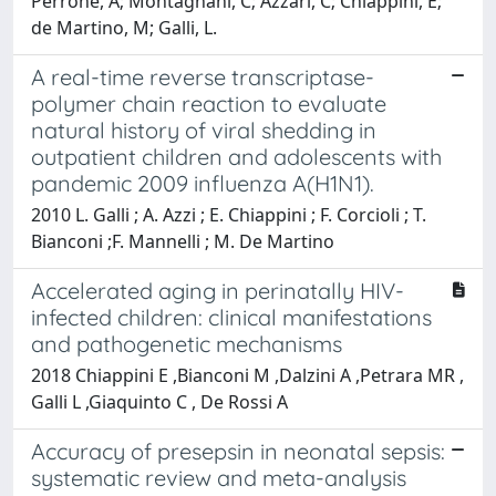
Perrone, A; Montagnani, C; Azzari, C; Chiappini, E;
de Martino, M; Galli, L.
A real-time reverse transcriptase-
polymer chain reaction to evaluate
natural history of viral shedding in
outpatient children and adolescents with
pandemic 2009 influenza A(H1N1).
2010 L. Galli ; A. Azzi ; E. Chiappini ; F. Corcioli ; T.
Bianconi ;F. Mannelli ; M. De Martino
Accelerated aging in perinatally HIV-
infected children: clinical manifestations
and pathogenetic mechanisms
2018 Chiappini E ,Bianconi M ,Dalzini A ,Petrara MR ,
Galli L ,Giaquinto C , De Rossi A
Accuracy of presepsin in neonatal sepsis:
systematic review and meta-analysis