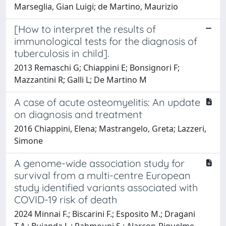
Marseglia, Gian Luigi; de Martino, Maurizio
[How to interpret the results of
immunological tests for the diagnosis of
tuberculosis in child].
2013 Remaschi G; Chiappini E; Bonsignori F;
Mazzantini R; Galli L; De Martino M
A case of acute osteomyelitis: An update
on diagnosis and treatment
2016 Chiappini, Elena; Mastrangelo, Greta; Lazzeri,
Simone
A genome-wide association study for
survival from a multi-centre European
study identified variants associated with
COVID-19 risk of death
2024 Minnai F.; Biscarini F.; Esposito M.; Dragani
T.A.; Bujanda L.; Rahmouni S.; Alarcon-Riquelme