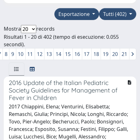
Esportazione
Tutti (402)
Mostra
records
Risultati 1 - 20 di 402 (tempo di esecuzione: 0.055
secondi).
7
8
9
10
11
12
13
14
15
16
17
18
19
20
21
2016 Update of the Italian Pediatric
Society Guidelines for Management of
Fever in Children
2017 Chiappini, Elena; Venturini, Elisabetta;
Remaschi, Giulia; Principi, Nicola; Longhi, Riccardo;
Tovo, Pier-Angelo; Becherucci, Paolo; Bonsignori,
Francesca; Esposito, Susanna; Festini, Filippo; Galli,
Luisa; Lucchesi, Bice; Mugelli, Alessandro;