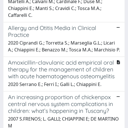
Martelli A.; Calvani M.; Cardinale F.; Duse M.;
Chiappini E.; Manti S.; Cravidi C.; Tosca M.A.;
Caffarelli C.
Allergy and Otitis Media in Clinical
Practice
2020 Ciprandi G.; Torretta S.; Marseglia G.L.; Licari
A.; Chiappini E.; Benazzo M.; Tosca M.A.; Marchisio P.
Amoxicillin-clavulanic acid empirical oral
therapy for the management of children
with acute haematogenous osteomyelitis
2020 Serrano E.; Ferri I.; Galli L.; Chiappini E.
An increasing proportion of chickenpox
central nervous system complications in
children: what’s happening in Tuscany?
2007 S.FRENOS; L. GALLI; CHIAPPINI E; DE MARTINO
M