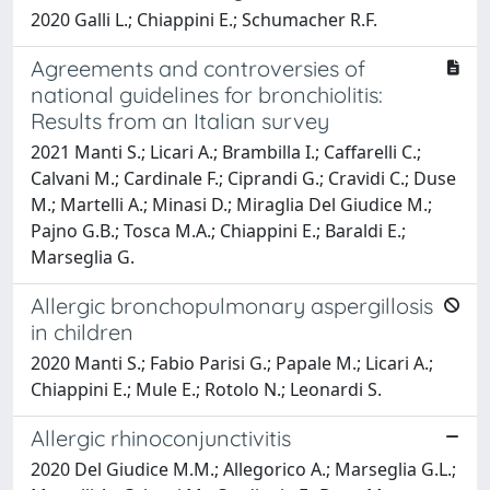
2020 Galli L.; Chiappini E.; Schumacher R.F.
Agreements and controversies of
national guidelines for bronchiolitis:
Results from an Italian survey
2021 Manti S.; Licari A.; Brambilla I.; Caffarelli C.;
Calvani M.; Cardinale F.; Ciprandi G.; Cravidi C.; Duse
M.; Martelli A.; Minasi D.; Miraglia Del Giudice M.;
Pajno G.B.; Tosca M.A.; Chiappini E.; Baraldi E.;
Marseglia G.
Allergic bronchopulmonary aspergillosis
in children
2020 Manti S.; Fabio Parisi G.; Papale M.; Licari A.;
Chiappini E.; Mule E.; Rotolo N.; Leonardi S.
Allergic rhinoconjunctivitis
2020 Del Giudice M.M.; Allegorico A.; Marseglia G.L.;