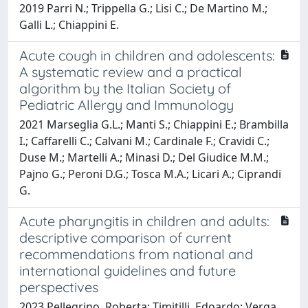
2019 Parri N.; Trippella G.; Lisi C.; De Martino M.;
Galli L.; Chiappini E.
Acute cough in children and adolescents:
A systematic review and a practical
algorithm by the Italian Society of
Pediatric Allergy and Immunology
2021 Marseglia G.L.; Manti S.; Chiappini E.; Brambilla
I.; Caffarelli C.; Calvani M.; Cardinale F.; Cravidi C.;
Duse M.; Martelli A.; Minasi D.; Del Giudice M.M.;
Pajno G.; Peroni D.G.; Tosca M.A.; Licari A.; Ciprandi
G.
Acute pharyngitis in children and adults:
descriptive comparison of current
recommendations from national and
international guidelines and future
perspectives
2023 Pellegrino, Roberta; Timitilli, Edoardo; Verga,