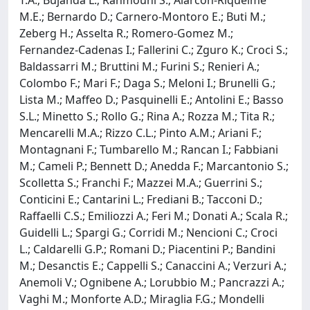
M.E.; Bernardo D.; Carnero-Montoro E.; Buti M.;
Zeberg H.; Asselta R.; Romero-Gomez M.;
Fernandez-Cadenas I.; Fallerini C.; Zguro K.; Croci S.;
Baldassarri M.; Bruttini M.; Furini S.; Renieri A.;
Colombo F.; Mari F.; Daga S.; Meloni I.; Brunelli G.;
Lista M.; Maffeo D.; Pasquinelli E.; Antolini E.; Basso
S.L.; Minetto S.; Rollo G.; Rina A.; Rozza M.; Tita R.;
Mencarelli M.A.; Rizzo C.L.; Pinto A.M.; Ariani F.;
Montagnani F.; Tumbarello M.; Rancan I.; Fabbiani
M.; Cameli P.; Bennett D.; Anedda F.; Marcantonio S.;
Scolletta S.; Franchi F.; Mazzei M.A.; Guerrini S.;
Conticini E.; Cantarini L.; Frediani B.; Tacconi D.;
Raffaelli C.S.; Emiliozzi A.; Feri M.; Donati A.; Scala R.;
Guidelli L.; Spargi G.; Corridi M.; Nencioni C.; Croci
L.; Caldarelli G.P.; Romani D.; Piacentini P.; Bandini
M.; Desanctis E.; Cappelli S.; Canaccini A.; Verzuri A.;
Anemoli V.; Ognibene A.; Lorubbio M.; Pancrazzi A.;
Vaghi M.; Monforte A.D.; Miraglia F.G.; Mondelli