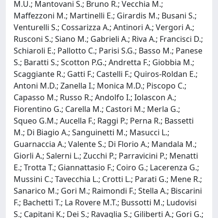
M.U.; Mantovani S.; Bruno R.; Vecchia M.;
Maffezzoni M.; Martinelli E.; Girardis M.; Busani S.;
Venturelli S.; Cossarizza A.; Antinori A.; Vergori A.;
Rusconi S.; Siano M.; Gabrieli A.; Riva A.; Francisci D.;
Schiaroli E.; Pallotto C.; Parisi S.G.; Basso M.; Panese
S.; Baratti S.; Scotton P.G.; Andretta F.; Giobbia M.;
Scaggiante R.; Gatti F.; Castelli F.; Quiros-Roldan E.;
Antoni M.D.; Zanella I.; Monica M.D.; Piscopo C.;
Capasso M.; Russo R.; Andolfo I.; Iolascon A.;
Fiorentino G.; Carella M.; Castori M.; Merla G.;
Squeo G.M.; Aucella F.; Raggi P.; Perna R.; Bassetti
M.; Di Biagio A.; Sanguinetti M.; Masucci L.;
Guarnaccia A.; Valente S.; Di Florio A.; Mandala M.;
Giorli A.; Salerni L.; Zucchi P.; Parravicini P.; Menatti
E.; Trotta T.; Giannattasio F.; Coiro G.; Lacerenza G.;
Mussini C.; Tavecchia L.; Crotti L.; Parati G.; Mene R.;
Sanarico M.; Gori M.; Raimondi F.; Stella A.; Biscarini
F.; Bachetti T.; La Rovere M.T.; Bussotti M.; Ludovisi
S.; Capitani K.; Dei S.; Ravaglia S.; Giliberti A.; Gori G.;