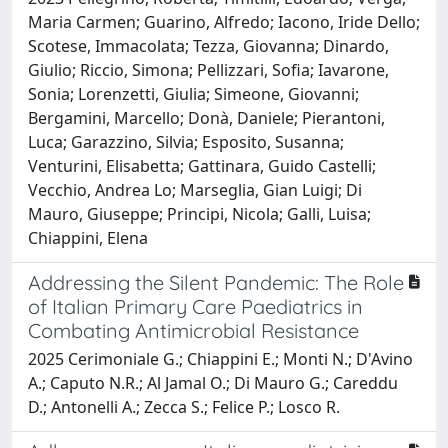
Maria Carmen; Guarino, Alfredo; Iacono, Iride Dello;
Scotese, Immacolata; Tezza, Giovanna; Dinardo,
Giulio; Riccio, Simona; Pellizzari, Sofia; Iavarone,
Sonia; Lorenzetti, Giulia; Simeone, Giovanni;
Bergamini, Marcello; Donà, Daniele; Pierantoni,
Luca; Garazzino, Silvia; Esposito, Susanna;
Venturini, Elisabetta; Gattinara, Guido Castelli;
Vecchio, Andrea Lo; Marseglia, Gian Luigi; Di
Mauro, Giuseppe; Principi, Nicola; Galli, Luisa;
Chiappini, Elena
Addressing the Silent Pandemic: The Role
of Italian Primary Care Paediatrics in
Combating Antimicrobial Resistance
2025 Cerimoniale G.; Chiappini E.; Monti N.; D'Avino
A.; Caputo N.R.; Al Jamal O.; Di Mauro G.; Careddu
D.; Antonelli A.; Zecca S.; Felice P.; Losco R.