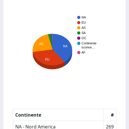
NA
EU
AS
SA
OC
Continente
AS
NA
sconos…
AF
EU
Continente
#
NA - Nord America
269