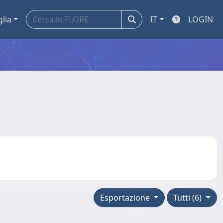
glia
IT
LOGIN
Esportazione
Tutti (6)