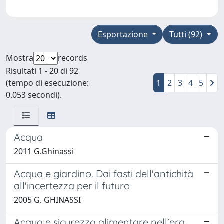
Esportazione
Tutti (92)
Mostra
records
Risultati 1 - 20 di 92
(tempo di esecuzione:
1
2
3
4
5
0.053 secondi).
Acqua
2011 G.Ghinassi
Acqua e giardino. Dai fasti dell'antichità
all'incertezza per il futuro
2005 G. GHINASSI
Acqua e sicurezza alimentare nell’era