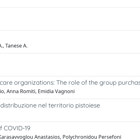
A., Tanese A.
hcare organizations: The role of the group purcha
hio, Anna Romiti, Emidia Vagnoni
 distribuzione nel territorio pistoiese
of COVID-19
a, Karasavvoglou Anastasios, Polychronidou Persefoni