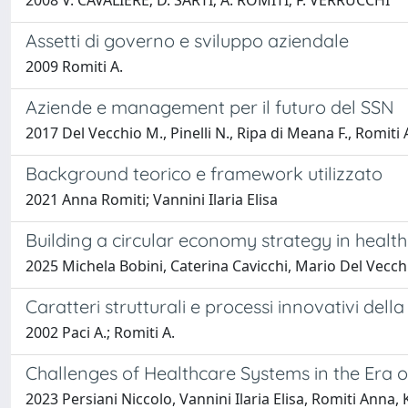
2008 V. CAVALIERE; D. SARTI; A. ROMITI; F. VERRUCCHI
Assetti di governo e sviluppo aziendale
2009 Romiti A.
Aziende e management per il futuro del SSN
2017 Del Vecchio M., Pinelli N., Ripa di Meana F., Romiti 
Background teorico e framework utilizzato
2021 Anna Romiti; Vannini Ilaria Elisa
Building a circular economy strategy in healt
2025 Michela Bobini, Caterina Cavicchi, Mario Del Vecc
Caratteri strutturali e processi innovativi della
2002 Paci A.; Romiti A.
Challenges of Healthcare Systems in the Era 
2023 Persiani Niccolo, Vannini Ilaria Elisa, Romiti Ann