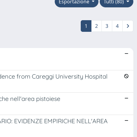
Esportazione
Tutti (80)
1
2
3
4
idence from Careggi University Hospital
che nell'area pistoiese
RIO: EVIDENZE EMPIRICHE NELL'AREA