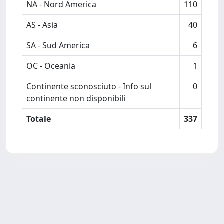
NA - Nord America
110
AS - Asia
40
SA - Sud America
6
OC - Oceania
1
Continente sconosciuto - Info sul
0
continente non disponibili
Totale
337
Powered by
IRIS
-
about IRIS
-
Utilizzo dei cookie
-
Privacy
Copyright © 2026