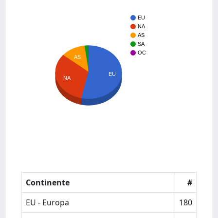
EU
NA
AS
SA
OC
AS
EU
NA
Continente
#
EU - Europa
180