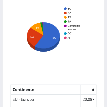
EU
NA
AS
SA
Continente
AS
sconos…
OC
NA
EU
AF
Continente
#
EU - Europa
20.087