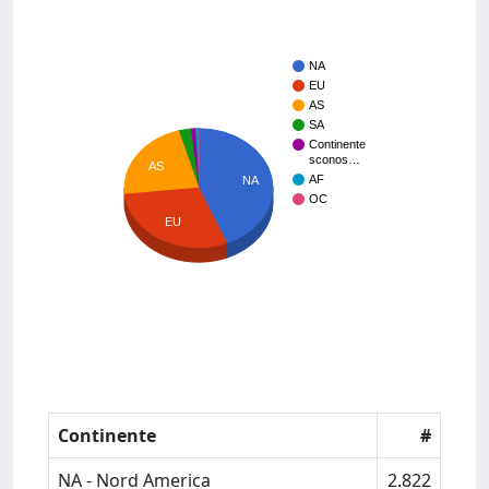
NA
EU
AS
SA
Continente
sconos…
AS
AF
NA
OC
EU
Continente
#
NA - Nord America
2.822