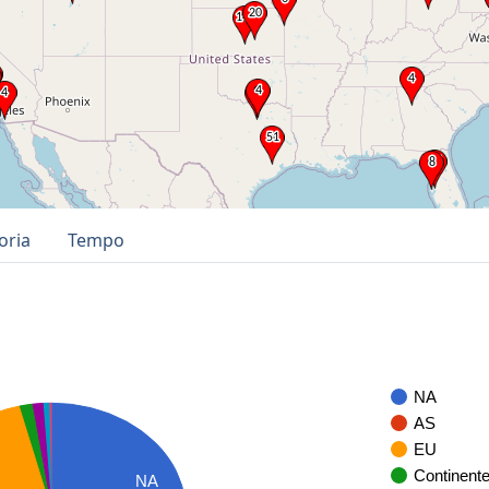
oria
Tempo
NA
AS
EU
Continent
NA