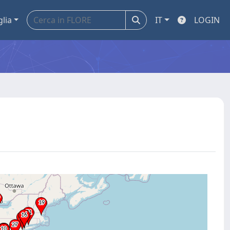
glia
IT
LOGIN