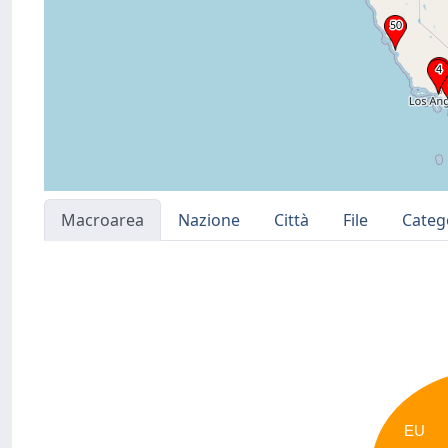
Macroarea
Nazione
Città
File
Categ
EU