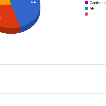
NA
Continent
AF
OC
U