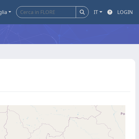
glia
IT
LOGIN