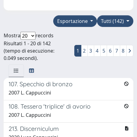
Esportazione
Tutti (142)
Mostra
records
Risultati 1 - 20 di 142
(tempo di esecuzione:
1
2
3
4
5
6
7
8
0.049 secondi).
107. Specchio di bronzo
2007 L. Cappuccini
108. Tessera 'triplice' di avorio
2007 L. Cappuccini
213. Discerniculum