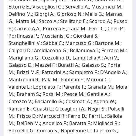
Ettorre E.; Viscogliosi G.; Servello A.; Musumeci M.;
Delfino M.; Giorgi A.; Glorioso N.; Melis G.; Marras
G.; Matta M.; Sacco A.; Stellitano E.; Scordo A.; Russo
F.; Caruso A.A.; Porreca E.; Tana M.; Ferri C.; Cheli P.;
Portincasa P.; Muscianisi G.; Giordani S.;
Stanghellini V.; Sabba C.; Mancuso G.; Bartone M.;
Calipari D.; Arcidiacono G.; Bellanuova I.; Ferraro M.;
Marigliano G.; Cozzolino D.; Lampitella A.; Acri V.;
Galasso D.; Mazzei F.; Buratti A.; Galasso S.; Porta
M.; Brizzi M.F.; Fattorini A.; Sampietro F.; D'Angelo A.;
Manfredini R.; Pala M.; Fabbian F.; Moroni C.;
Valente L.; Lopreiato F.; Parente F.; Granata M.; Moia
M.; Braham S.; Rossi M.; Pesce M.; Gentile A.;
Catozzo V.; Baciarello G.; Cosimati A.; Ageno W.;
Rancan E.; Guasti L.; Ciccaglioni A.; Negri S.; Polselli
M.; Prisco D.; Marcucci R.; Ferro D.; Perri L.; Saliola
M.; DelBen M.; Angelico F.; Baratta F.; Migliacci R.;
Porciello G.; Corrao S.; Napoleone L.; Talerico G.;