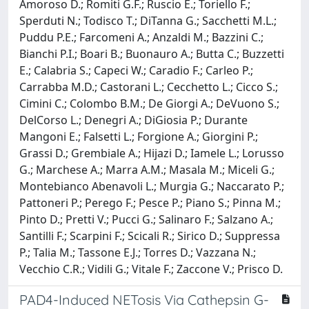
Amoroso D.; Romiti G.F.; Ruscio E.; Toriello F.;
Sperduti N.; Todisco T.; DiTanna G.; Sacchetti M.L.;
Puddu P.E.; Farcomeni A.; Anzaldi M.; Bazzini C.;
Bianchi P.I.; Boari B.; Buonauro A.; Butta C.; Buzzetti
E.; Calabria S.; Capeci W.; Caradio F.; Carleo P.;
Carrabba M.D.; Castorani L.; Cecchetto L.; Cicco S.;
Cimini C.; Colombo B.M.; De Giorgi A.; DeVuono S.;
DelCorso L.; Denegri A.; DiGiosia P.; Durante
Mangoni E.; Falsetti L.; Forgione A.; Giorgini P.;
Grassi D.; Grembiale A.; Hijazi D.; Iamele L.; Lorusso
G.; Marchese A.; Marra A.M.; Masala M.; Miceli G.;
Montebianco Abenavoli L.; Murgia G.; Naccarato P.;
Pattoneri P.; Perego F.; Pesce P.; Piano S.; Pinna M.;
Pinto D.; Pretti V.; Pucci G.; Salinaro F.; Salzano A.;
Santilli F.; Scarpini F.; Scicali R.; Sirico D.; Suppressa
P.; Talia M.; Tassone E.J.; Torres D.; Vazzana N.;
Vecchio C.R.; Vidili G.; Vitale F.; Zaccone V.; Prisco D.
PAD4-Induced NETosis Via Cathepsin G-