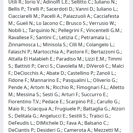
Utili R.; Iorio V.; Adinolfi L.E.; Sellitto C.; Iuliano N.;
Bellis P.; Tirelli P.; Sacerdoti D.; Vanni D.; Iuliano L.;
Ciacciarelli M.; Pacelli A.; Palazzuoli A.; Cacciafesta
M.; Gueli N.; Lo Iacono C.; Brusco S.; Verrusio W.;
Nobili L.; Tarquinio N.; Pellegrini F.; Vincentelli G.M.;
Ravallese F.; Santini C.; Letizia C.; Petramala L.;
Zinnamosca L.; Minisola S.; Cilli M.; Colangelo L.;
Falaschi P.; Martocchia A.; Pastore F.; Bertazzoni G.;
Attalla El Halabieh E.; Paradiso M.; Lizzi E.M.; Timmi
S.; Battisti P.; Cerci S.; Ciavolella M.; DiVeroli C.; Malci
F.; DeCiocchis A.; Abate D.; Castellino P.; Zanoli L.;
Fidone F.; Mannarino E.; Pasqualini L.; Oliverio G.;
Pende A.; Artom N.; Ricchio R.; Fimognari F.L.; Alletto
M.; Messina S.; Sesti G.; Arturi F.; Succurro E.;
Fiorentino T.V.; Pedace E.; Scarpino P.E.; Carullo G.;
Maio R.; Sciacqua A.; Frugiuele P.; Battaglia G.; Atzori
S.; Delitala G.; Angelucci E.; Sestili S.; Traisci G.;
DeFeudis L.; DiMichele D.; Fava A.; Balsano C.;
DeCiantis P.; Desideri G.; Camerota A.; Mezzetti M.;