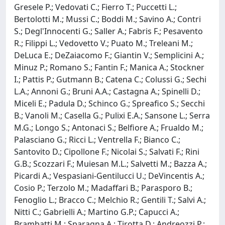
Gresele P.; Vedovati C.; Fierro T.; Puccetti L.;
Bertolotti M.; Mussi C.; Boddi M.; Savino A.; Contri
S.; Degl'Innocenti G.; Saller A.; Fabris F.; Pesavento
R.; Filippi L.; Vedovetto V.; Puato M.; Treleani M.;
DeLuca E.; DeZaiacomo F.; Giantin V.; Semplicini A.;
Minuz P.; Romano S.; Fantin F.; Manica A.; Stockner
I.; Pattis P.; Gutmann B.; Catena C.; Colussi G.; Sechi
L.A.; Annoni G.; Bruni A.A.; Castagna A.; Spinelli D.;
Miceli E.; Padula D.; Schinco G.; Spreafico S.; Secchi
B.; Vanoli M.; Casella G.; Pulixi E.A.; Sansone L.; Serra
M.G.; Longo S.; Antonaci S.; Belfiore A.; Frualdo M.;
Palasciano G.; Ricci L.; Ventrella F.; Bianco C.;
Santovito D.; Cipollone F.; Nicolai S.; Salvati F.; Rini
G.B.; Scozzari F.; Muiesan M.L.; Salvetti M.; Bazza A.;
Picardi A.; Vespasiani-Gentilucci U.; DeVincentis A.;
Cosio P.; Terzolo M.; Madaffari B.; Parasporo B.;
Fenoglio L.; Bracco C.; Melchio R.; Gentili T.; Salvi A.;
Nitti C.; Gabrielli A.; Martino G.P.; Capucci A.;
Brambatti M.; Sparagna A.; Tirotta D.; Andreozzi P.;