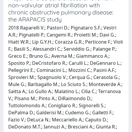
non-valvular atrial fibrillation with
chronic obstructive pulmonary disease:
the ARAPACIS study
2018 Raparelli V.; Pastori D.; Pignataro S.F.; Vestri
A.R.; Pignatelli P.; Cangemi R.; Proietti M.; Davi G.;
Hiatt W.R.; Lip G.Y.H.; Corazza G.R.; Perticone F.; Violi
F.; Basili S.; Alessandri C.; Serviddio G.; Palange P.;
Greco E.; Bruno G.; Averna M.; Giammanco A.;
Sposito P.; DeCristofaro R.; Carulli L.; DeGennaro L.;
Pellegrini E.; Cominacini L.; Mozzini C.; Pasini A.F.;
Sprovieri M.; Spagnuolo V.; Cerqua G.; Cerasola G.;
Mule G.; Barbagallo M.; Lo Sciuto S.; Monteverde A.;
Saitta A.; Lo Gullo A.; Malatino L.; Cilia C.; Terranova
V.; Pisano M.; Pinto A.; DiRaimondo D.;
Tuttolomondo A.; Conigliaro R.; Signorelli S.;
DePalma D.; Galderisi M.; Cudemo G.; Galletti F.;
Fazio V.; DeLuca N.; Meccariello A.; Caputo D.;
DeDonato M.T.; Iannuzi A.; Bresciani A.; Giunta R.;