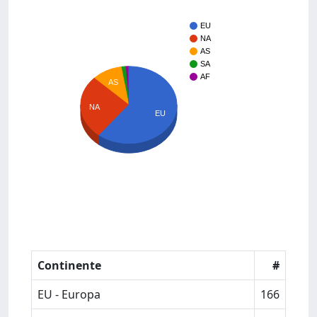
EU
NA
AS
SA
AF
AS
NA
EU
Continente
#
EU - Europa
166