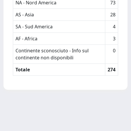
NA - Nord America
73
AS - Asia
28
SA - Sud America
4
AF - Africa
3
Continente sconosciuto - Info sul
0
continente non disponibili
Totale
274
Powered by
IRIS
-
about IRIS
-
Utilizzo dei cookie
-
Privacy
Copyright © 2026