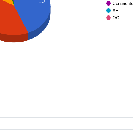
EU
Continent
AF
OC