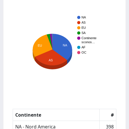
NA
AS
EU
SA
Continente
sconos…
NA
EU
AF
OC
AS
Continente
#
NA - Nord America
398