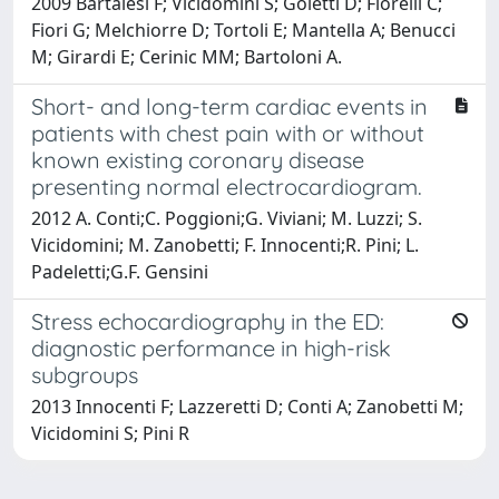
2009 Bartalesi F; Vicidomini S; Goletti D; Fiorelli C;
Fiori G; Melchiorre D; Tortoli E; Mantella A; Benucci
M; Girardi E; Cerinic MM; Bartoloni A.
Short- and long-term cardiac events in
patients with chest pain with or without
known existing coronary disease
presenting normal electrocardiogram.
2012 A. Conti;C. Poggioni;G. Viviani; M. Luzzi; S.
Vicidomini; M. Zanobetti; F. Innocenti;R. Pini; L.
Padeletti;G.F. Gensini
Stress echocardiography in the ED:
diagnostic performance in high-risk
subgroups
2013 Innocenti F; Lazzeretti D; Conti A; Zanobetti M;
Vicidomini S; Pini R