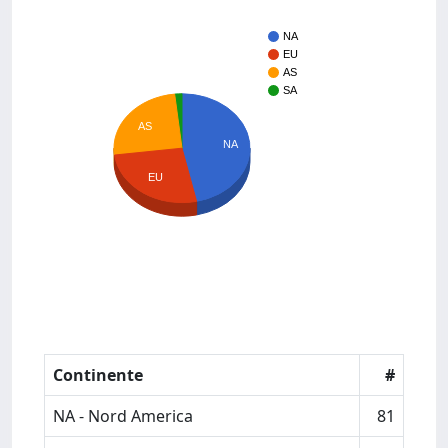
NA
EU
AS
SA
AS
NA
EU
Continente
#
NA - Nord America
81