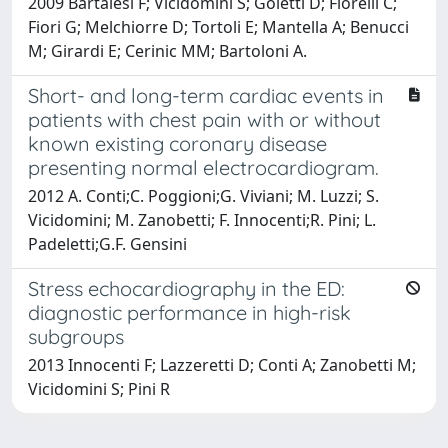
2009 Bartalesi F; Vicidomini S; Goletti D; Fiorelli C;
Fiori G; Melchiorre D; Tortoli E; Mantella A; Benucci
M; Girardi E; Cerinic MM; Bartoloni A.
Short- and long-term cardiac events in
patients with chest pain with or without
known existing coronary disease
presenting normal electrocardiogram.
2012 A. Conti;C. Poggioni;G. Viviani; M. Luzzi; S.
Vicidomini; M. Zanobetti; F. Innocenti;R. Pini; L.
Padeletti;G.F. Gensini
Stress echocardiography in the ED:
diagnostic performance in high-risk
subgroups
2013 Innocenti F; Lazzeretti D; Conti A; Zanobetti M;
Vicidomini S; Pini R