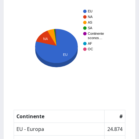
EU
NA
AS
SA
Continente
sconos…
NA
AF
OC
EU
Continente
#
EU - Europa
24.874