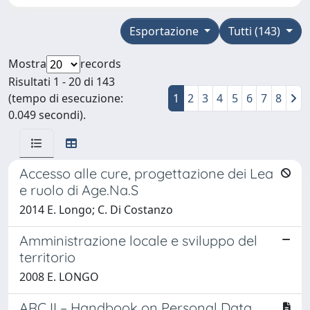
Esportazione
Tutti (143)
Mostra
records
Risultati 1 - 20 di 143
(tempo di esecuzione:
1
2
3
4
5
6
7
8
0.049 secondi).
Accesso alle cure, progettazione dei Lea
e ruolo di Age.Na.S
2014 E. Longo; C. Di Costanzo
Amministrazione locale e sviluppo del
territorio
2008 E. LONGO
ARC II – Handbook on Personal Data