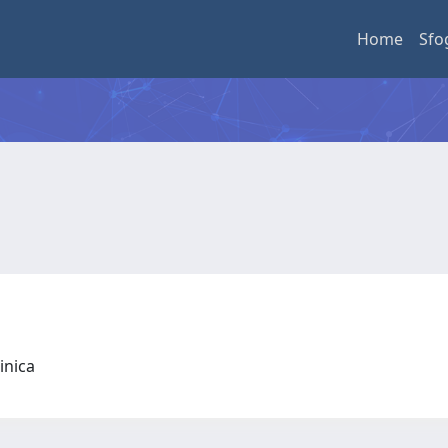
Home
Sfo
linica