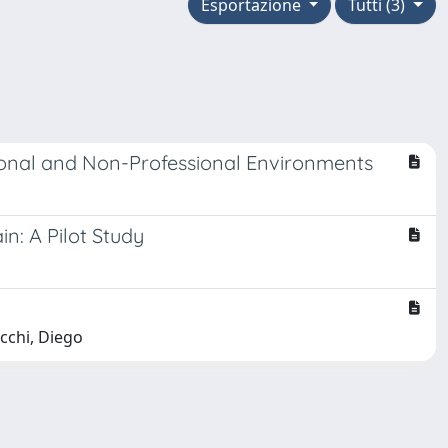
Esportazione
Tutti (3)
sional and Non-Professional Environments
n: A Pilot Study
cchi, Diego