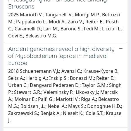
Etruscans
2025 Mariotti V.; Tanganelli V.; Morigi M.P.; Bettuzzi
M.; Pappalardo L.; Modi A.; Zaro V.; Reiter E.; Posth
C.; Caramelli D.; Lari M.; Barone S.; Fedi M.; Liccioli L.;
Govi E.; Belcastro M.G.
Ancient genomes reveal a high diversity
of Mycobacterium leprae in medieval
Europe
2018 Schuenemann V.J.; Avanzi C.; Krause-Kyora B.;
Seitz A.; Herbig A.; Inskip S.; Bonazzi M.; Reiter E.;
Urban C.; Dangvard Pedersen D.; Taylor G.M.; Singh
P.; Stewart G.R.; Veleminsky P.; Likovsky J.; Marcsik
A.; Molnar E.; Palfi G.; Mariotti V.; Riga A.; Belcastro
M.G.; Boldsen J.L.; Nebel A.; Mays S.; Donoghue H.D.;
Zakrzewski S.; Benjak A.; Nieselt K.; Cole S.T.; Krause
J.