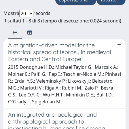
Mostra
records
Risultati 1 - 8 di 8 (tempo di esecuzione: 0.024 secondi).
A migration-driven model for the
historical spread of leprosy in medieval
Eastern and Central Europe
2015 Donoghue H.D.; Michael Taylor G.; Marcsik A.;
Molnar E.; Palfi G.; Pap I.; Teschler-Nicola M.; Pinhasi
R.; Erdal Y.S.; Veleminsky P.; Likovsky J.; Belcastro
M.G.; Mariotti V.; Riga A.; Rubini M.; Zaio P.; Besra
G.S.; Lee O.Y.-C.; Wu H.H.T.; Minnikin D.E.; Bull I.D.;
O'Grady J.; Spigelman M.
An integrated archaeological and
anthropological approach to
investigating human sacrifice among