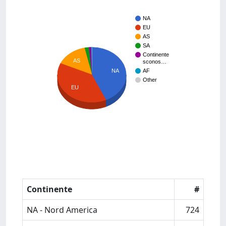
NA
EU
AS
SA
Continente
AS
sconos…
AF
NA
Other
EU
Continente
#
NA - Nord America
724