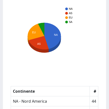
NA
AS
EU
SA
EU
NA
AS
Continente
#
NA - Nord America
44