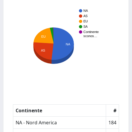
NA
AS
EU
SA
Continente
sconos…
EU
NA
AS
Continente
#
NA - Nord America
184