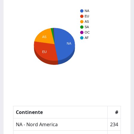
NA
EU
AS
SA
OC
AS
AF
NA
EU
Continente
#
NA - Nord America
234