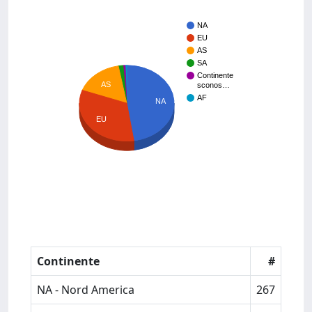
NA
EU
AS
SA
Continente
AS
sconos…
AF
NA
EU
Continente
#
NA - Nord America
267