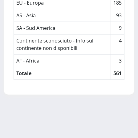
EU - Europa
185
AS - Asia
93
SA - Sud America
9
Continente sconosciuto - Info sul
4
continente non disponibili
AF - Africa
3
Totale
561
Powered by
IRIS
-
about IRIS
-
Utilizzo dei cookie
-
Privacy
Copyright © 2026