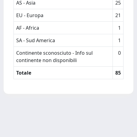
AS - Asia
25
EU - Europa
21
AF - Africa
1
SA - Sud America
1
Continente sconosciuto - Info sul
0
continente non disponibili
Totale
85
Powered by
IRIS
-
about IRIS
-
Utilizzo dei cookie
-
Privacy
Copyright © 2026