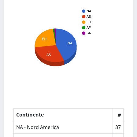
NA
AS
EU
AF
SA
EU
NA
AS
Continente
#
NA - Nord America
37