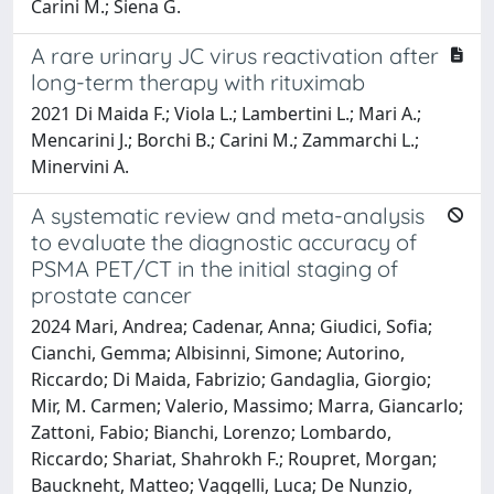
Carini M.; Siena G.
A rare urinary JC virus reactivation after
long-term therapy with rituximab
2021 Di Maida F.; Viola L.; Lambertini L.; Mari A.;
Mencarini J.; Borchi B.; Carini M.; Zammarchi L.;
Minervini A.
A systematic review and meta-analysis
to evaluate the diagnostic accuracy of
PSMA PET/CT in the initial staging of
prostate cancer
2024 Mari, Andrea; Cadenar, Anna; Giudici, Sofia;
Cianchi, Gemma; Albisinni, Simone; Autorino,
Riccardo; Di Maida, Fabrizio; Gandaglia, Giorgio;
Mir, M. Carmen; Valerio, Massimo; Marra, Giancarlo;
Zattoni, Fabio; Bianchi, Lorenzo; Lombardo,
Riccardo; Shariat, Shahrokh F.; Roupret, Morgan;
Bauckneht, Matteo; Vaggelli, Luca; De Nunzio,