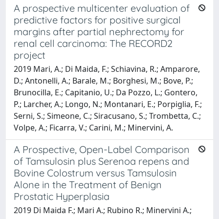
A prospective multicenter evaluation of
predictive factors for positive surgical
margins after partial nephrectomy for
renal cell carcinoma: The RECORD2
project
2019 Mari, A.; Di Maida, F.; Schiavina, R.; Amparore,
D.; Antonelli, A.; Barale, M.; Borghesi, M.; Bove, P.;
Brunocilla, E.; Capitanio, U.; Da Pozzo, L.; Gontero,
P.; Larcher, A.; Longo, N.; Montanari, E.; Porpiglia, F.;
Serni, S.; Simeone, C.; Siracusano, S.; Trombetta, C.;
Volpe, A.; Ficarra, V.; Carini, M.; Minervini, A.
A Prospective, Open-Label Comparison
of Tamsulosin plus Serenoa repens and
Bovine Colostrum versus Tamsulosin
Alone in the Treatment of Benign
Prostatic Hyperplasia
2019 Di Maida F.; Mari A.; Rubino R.; Minervini A.;