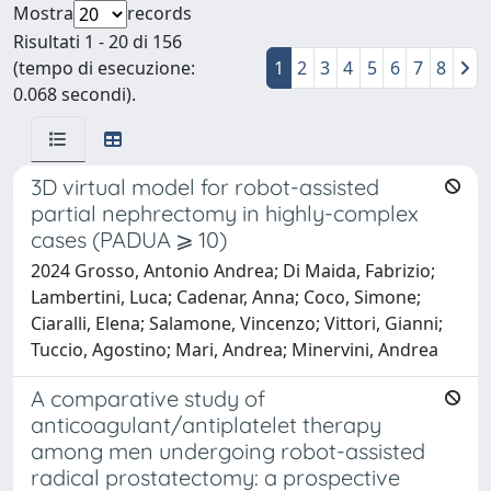
Mostra
records
Risultati 1 - 20 di 156
(tempo di esecuzione:
1
2
3
4
5
6
7
8
0.068 secondi).
3D virtual model for robot-assisted
partial nephrectomy in highly-complex
cases (PADUA ⩾ 10)
2024 Grosso, Antonio Andrea; Di Maida, Fabrizio;
Lambertini, Luca; Cadenar, Anna; Coco, Simone;
Ciaralli, Elena; Salamone, Vincenzo; Vittori, Gianni;
Tuccio, Agostino; Mari, Andrea; Minervini, Andrea
A comparative study of
anticoagulant/antiplatelet therapy
among men undergoing robot-assisted
radical prostatectomy: a prospective