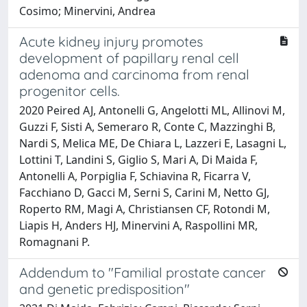
Cosimo; Minervini, Andrea
Acute kidney injury promotes
development of papillary renal cell
adenoma and carcinoma from renal
progenitor cells.
2020 Peired AJ, Antonelli G, Angelotti ML, Allinovi M,
Guzzi F, Sisti A, Semeraro R, Conte C, Mazzinghi B,
Nardi S, Melica ME, De Chiara L, Lazzeri E, Lasagni L,
Lottini T, Landini S, Giglio S, Mari A, Di Maida F,
Antonelli A, Porpiglia F, Schiavina R, Ficarra V,
Facchiano D, Gacci M, Serni S, Carini M, Netto GJ,
Roperto RM, Magi A, Christiansen CF, Rotondi M,
Liapis H, Anders HJ, Minervini A, Raspollini MR,
Romagnani P.
Addendum to "Familial prostate cancer
and genetic predisposition"