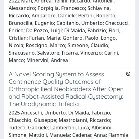
2022 Mari, Andrea; Tellini, Riccardo; Antonelli,
Alessandro; Porpiglia, Francesco; Schiavina,
Riccardo; Amparore, Daniele; Bertini, Roberto;
Brunocilla, Eugenio; Capitanio, Umberto; Checcucci,
Enrico; Da Pozzo, Luigi; Di Maida, Fabrizio; Fiori,
Cristian; Furlan, Maria; Gontero, Paolo; Longo,
Nicola; Roscigno, Marco; Simeone, Claudio;
Siracusano, Salvatore; Ficarra, Vincenzo; Carini,
Marco; Minervini, Andrea
A Novel Scoring System to Assess
Continence Quality Outcomes of
Orthotopic Ileal Neobladders After Open
and Robot‐Assisted Radical Cystectomy:
The Urodynamic Trifecta
2025 Anceschi, Umberto; Di Maida, Fabrizio;
Chiacchio, Giuseppe; Mastroianni, Riccardo;
Tuderti, Gabriele; Lambertini, Luca; Albisinni,
Simone; Mattioli, Manuela; Cadenar, Anna; Flammia