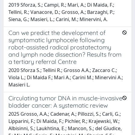
2019 Sforza, S.; Campi, R.; Mari, A.; Di Maida, F.;
Tellini, R.; Vanacore, D.; Grosso, A.; Barzaghi, P.;
Siena, G.; Masieri, L.; Carini, M.; Minervini, A.
Can we predict the development of
symptomatic lymphocele following
robot-assisted radical prostatectomy
and lymph node dissection? Results from
a tertiary referral Centre
2020 Sforza S.; Tellini R.; Grosso A.A.; Zaccaro C.;
Viola L.; Di Maida F.; Mari A.; Carini M.; Minervini A.;
Masieri L.
Circulating tumor DNA in muscle-invasive
bladder cancer: A systematic review
2025 Grosso, A.A.; Cadenar, A.; Pillozzi, S.; Carli, G.;
Lipparini, F.; Di Maida, F.; Pichler, R.; Krajewski, W.;
Albisinni, S.; Laukhtina, E.; Mancon, S.; del Giudice,