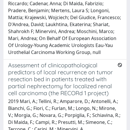
Riccardo; Cadenar, Anna; Di Maida, Fabrizio;
Pradere, Benjamin; Mertens, Laura S; Longoni,
Mattia; Krajewski, Wojciech; Del Giudice, Francesco;
D'Andrea, David; Laukhtina, Ekaterina; Shariat,
Shahrokh F; Minervini, Andrea; Moschini, Marco;
Mari, Andrea; On Behalf Of European Association
Of Urology-Young Academic Urologists Eau-Yau
Urothelial Carcinoma Working Group, null
Assessment of clinicopathological
predictors of local recurrence on tumor
resection bed in patients treated with
partial nephrectomy for localized renal
cell carcinoma (the RECORd 1 project)
2019 Mari, A.; Tellini, R.; Amparore, D.; Antonelli, A.;
Bianchi, G.; Fiori, C.; Furlan, M.; Longo, N.; Mirone,
V.; Morgia, G.; Novara, G.; Porpiglia, F.; Schiavina, R.;
Di Maida, F.; Campi, R.; Presutti, M.; Simeone, C.;
Terrone, C.; Carini, M.; Minervini, A.