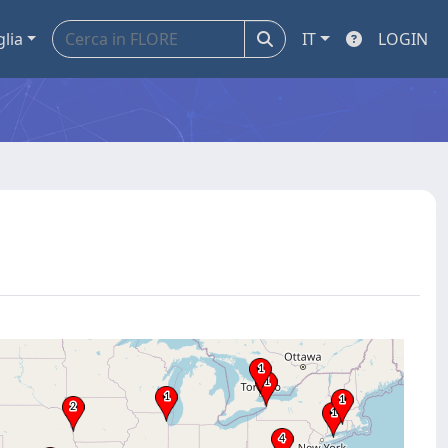
glia
IT
LOGIN