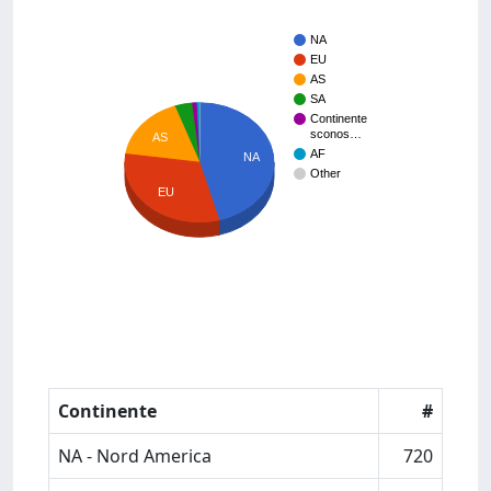
NA
EU
AS
SA
Continente
sconos…
AS
AF
NA
Other
EU
Continente
#
NA - Nord America
720