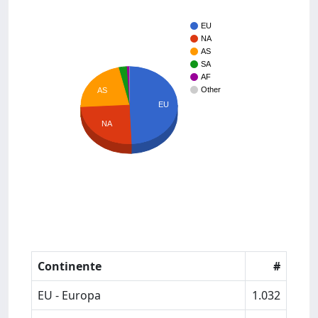
EU
NA
AS
SA
AF
Other
AS
EU
NA
Continente
#
EU - Europa
1.032