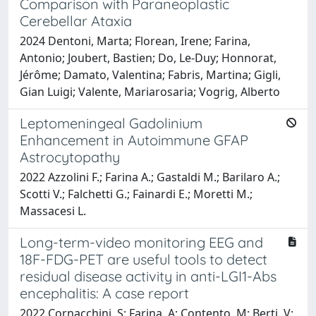
Comparison with Paraneoplastic
Cerebellar Ataxia
2024 Dentoni, Marta; Florean, Irene; Farina,
Antonio; Joubert, Bastien; Do, Le-Duy; Honnorat,
Jérôme; Damato, Valentina; Fabris, Martina; Gigli,
Gian Luigi; Valente, Mariarosaria; Vogrig, Alberto
Leptomeningeal Gadolinium
Enhancement in Autoimmune GFAP
Astrocytopathy
2022 Azzolini F.; Farina A.; Gastaldi M.; Barilaro A.;
Scotti V.; Falchetti G.; Fainardi E.; Moretti M.;
Massacesi L.
Long-term-video monitoring EEG and
18F-FDG-PET are useful tools to detect
residual disease activity in anti-LGI1-Abs
encephalitis: A case report
2022 Cornacchini, S; Farina, A; Contento, M; Berti, V;