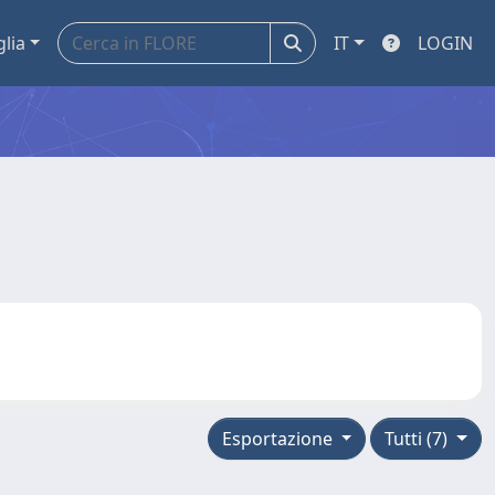
glia
IT
LOGIN
Esportazione
Tutti (7)