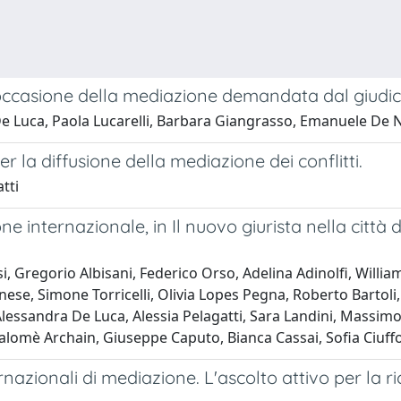
l'occasione della mediazione demandata dal giudi
e Luca, Paola Lucarelli, Barbara Giangrasso, Emanuele De Na
per la diffusione della mediazione dei conflitti.
tti
one internazionale, in Il nuovo giurista nella città
, Gregorio Albisani, Federico Orso, Adelina Adinolfi, William
anese, Simone Torricelli, Olivia Lopes Pegna, Roberto Bartol
 Alessandra De Luca, Alessia Pelagatti, Sara Landini, Massimo
alomè Archain, Giuseppe Caputo, Bianca Cassai, Sofia Ciuffo
nazionali di mediazione. L'ascolto attivo per la ric