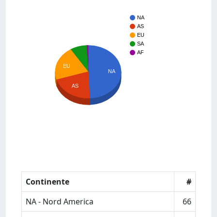
NA
AS
EU
SA
AF
EU
NA
AS
Continente
#
NA - Nord America
66