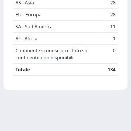
AS - Asia
28
EU - Europa
28
SA - Sud America
11
AF - Africa
1
Continente sconosciuto - Info sul
0
continente non disponibili
Totale
134
Powered by
IRIS
-
about IRIS
-
Utilizzo dei cookie
-
Privacy
Copyright © 2026