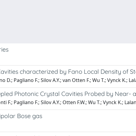
ies
avities characterized by Fano Local Density of S
no D.; Pagliano F.; Silov A.Y.; van Otten F.; Wu T.; Vynck K.; Lal
pled Photonic Crystal Cavities Probed by Near- a
ti F.; Pagliano F.; Silov A.Y.; Otten F.W.; Wu T.; Vynck K.; Lalan
ipolar Bose gas