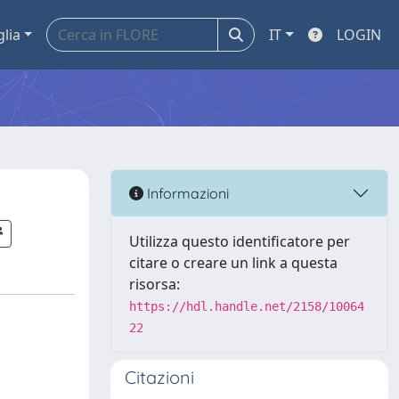
glia
IT
LOGIN
Informazioni
Utilizza questo identificatore per
citare o creare un link a questa
risorsa:
https://hdl.handle.net/2158/10064
22
Citazioni