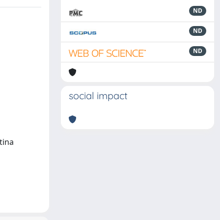
ND
ND
ND
social impact
tina