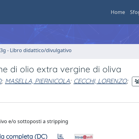
Home
Sfo
3g - Libro didattico/divulgativo
e di olio extra vergine di oliva
O
;
MASELLA, PIERNICOLA
;
CECCHI, LORENZO
;
ativo e/o sottoposti a stripping
a completa (DC)