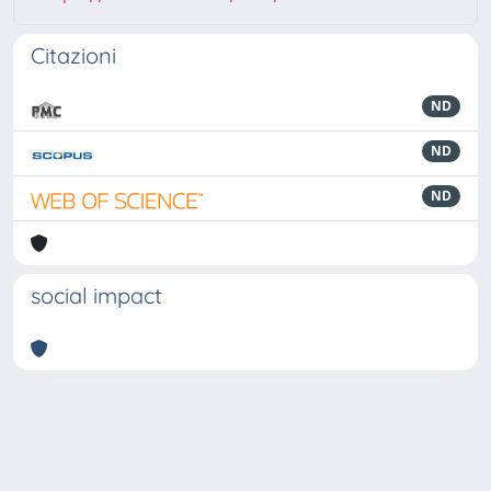
Citazioni
ND
ND
ND
social impact
Powered by
IRIS
-
about IRIS
-